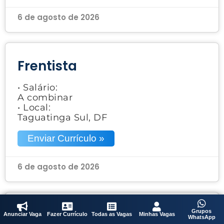
6 de agosto de 2026
Frentista
• Salário:
A combinar
• Local:
Taguatinga Sul, DF
Enviar Currículo »
6 de agosto de 2026
Vendedora
Grupos
Anunciar Vaga
Fazer Currículo
Todas as Vagas
Minhas Vagas
WhatsApp