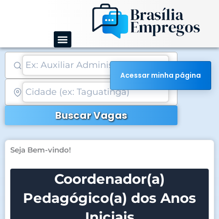
Ir
para
o
conteúdo
Acessar minha página
Buscar Vagas
Seja Bem-vindo!
Coordenador(a)
Pedagógico(a) dos Anos
Iniciais