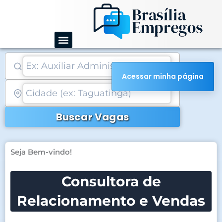
Ir
para
o
conteúdo
Acessar minha página
Buscar Vagas
Seja Bem-vindo!
Consultora de
Relacionamento e Vendas