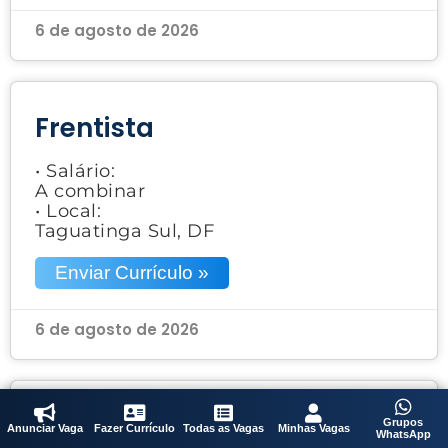
6 de agosto de 2026
Frentista
• Salário:
A combinar
• Local:
Taguatinga Sul, DF
Enviar Currículo »
6 de agosto de 2026
Vendedora
Grupos
Anunciar Vaga
Fazer Currículo
Todas as Vagas
Minhas Vagas
WhatsApp