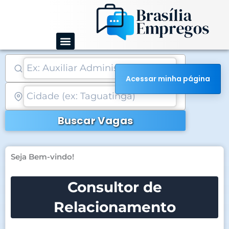
Ir
para
o
conteúdo
Acessar minha página
Buscar Vagas
Seja Bem-vindo!
Consultor de
Relacionamento