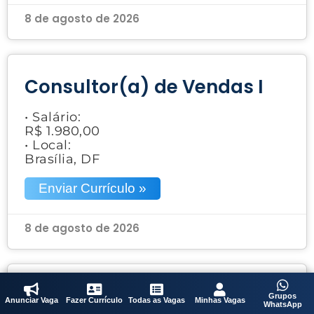
8 de agosto de 2026
Consultor(a) de Vendas I
• Salário:
R$ 1.980,00
• Local:
Brasília, DF
Enviar Currículo »
8 de agosto de 2026
Acabador
Grupos
Anunciar Vaga
Fazer Currículo
Todas as Vagas
Minhas Vagas
WhatsApp