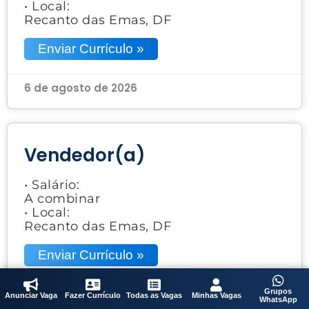
• Local:
Recanto das Emas, DF
Enviar Currículo »
6 de agosto de 2026
Vendedor(a)
• Salário:
A combinar
• Local:
Recanto das Emas, DF
Enviar Currículo »
6 de agosto de 2026
Grupos
Anunciar Vaga
Fazer Currículo
Todas as Vagas
Minhas Vagas
WhatsApp