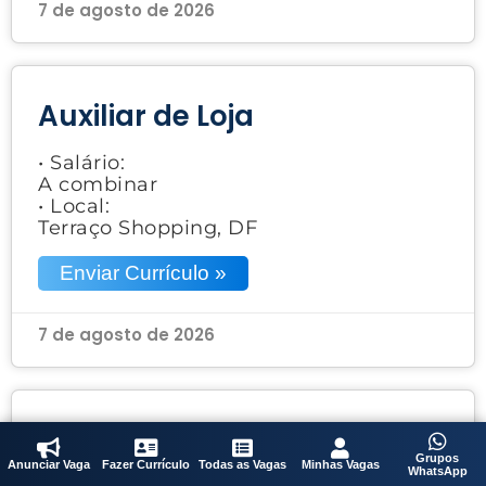
7 de agosto de 2026
Auxiliar de Loja
• Salário:
A combinar
• Local:
Terraço Shopping, DF
Enviar Currículo »
7 de agosto de 2026
Auxiliar de Cozinha /
Grupos
Saladeiro
Anunciar Vaga
Fazer Currículo
Todas as Vagas
Minhas Vagas
WhatsApp