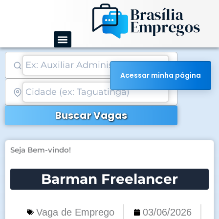
Ir
para
o
conteúdo
Acessar minha página
Buscar Vagas
Seja Bem-vindo!
Barman Freelancer
Vaga de Emprego
03/06/2026