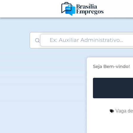
Ir
para
o
conteúdo
Seja Bem-vindo!
Vaga d