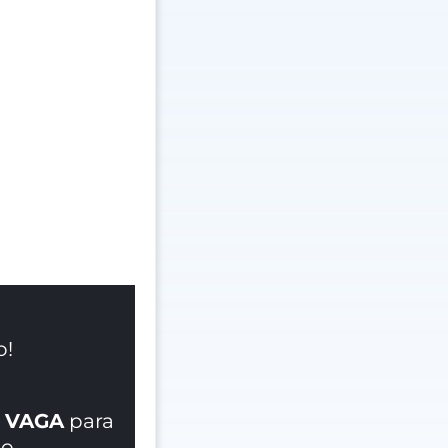
o!
 VAGA
para
o.