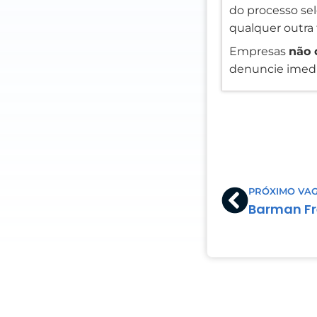
do processo sele
qualquer outra 
Empresas
não 
denuncie imedi
Prev
PRÓXIMO VA
Barman Fr