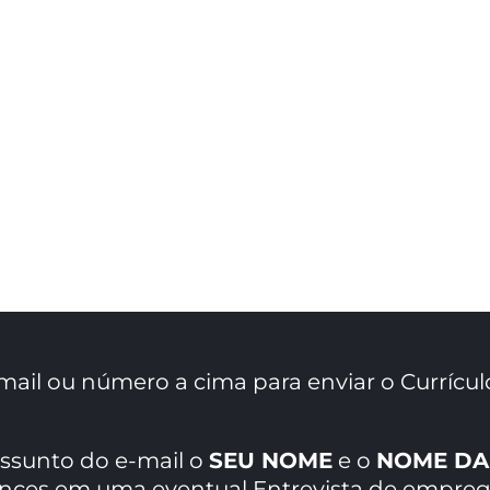
mail ou número a cima para enviar o Currícul
assunto do e-mail o
SEU NOME
e o
NOME DA
ances em uma eventual Entrevista de empreg