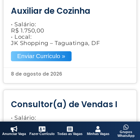
Auxiliar de Cozinha
• Salário:
R$ 1.750,00
• Local:
JK Shopping – Taguatinga, DF
Enviar Currículo »
8 de agosto de 2026
Consultor(a) de Vendas I
• Salário:
R$ 1.980,00
• Local:
Grupos
Anunciar Vaga
Fazer Currículo
Todas as Vagas
Minhas Vagas
Brasília, DF
WhatsApp