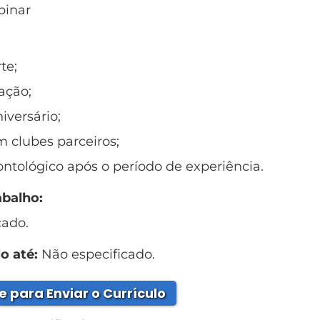
inar
te;
ação;
iversário;
 clubes parceiros;
ntológico após o período de experiência.
abalho:
cado.
o até:
Não especificado.
e para Enviar o Currículo