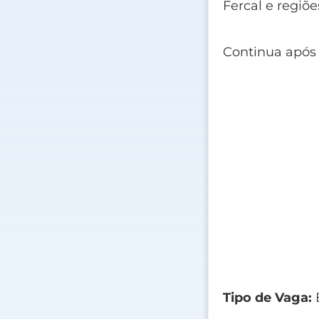
Fercal e regiõ
Continua após
Tipo de Vaga:
E