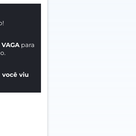
o!
 VAGA
para
o.
 você viu