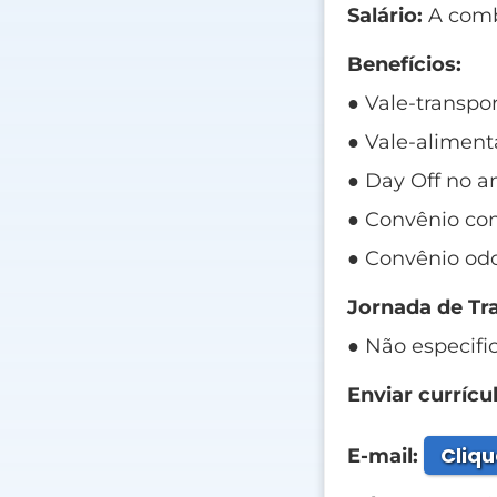
Salário:
A comb
Benefícios:
● Vale-transpor
● Vale-aliment
● Day Off no an
● Convênio com
● Convênio odo
Jornada de Tr
● Não especifi
Enviar currícul
Cliqu
E-mail: