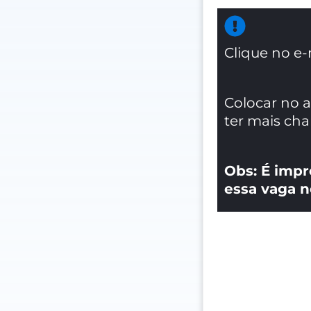
Clique no e-
Colocar no 
ter mais ch
Obs: É impr
essa vaga n