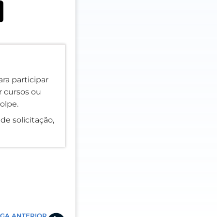
ra participar
er cursos ou
olpe.
de solicitação,
Next
GA ANTERIOR