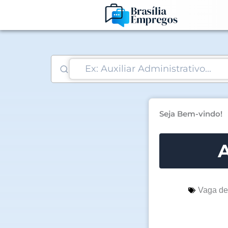
Ir
para
o
conteúdo
Seja Bem-vindo!
A
Vaga d