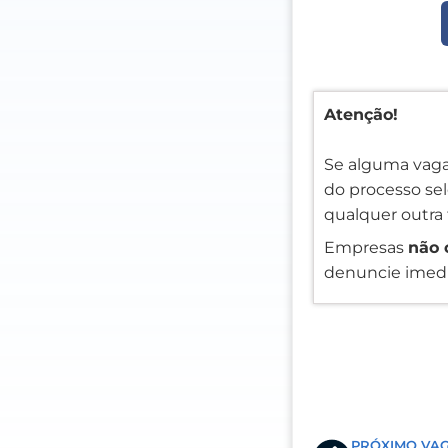
Atenção!
Se alguma vaga
do processo sele
qualquer outra 
Empresas
não 
denuncie imedi
Prev
PRÓXIMO VA