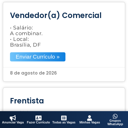
Vendedor(a) Comercial
• Salário:
A combinar.
• Local:
Brasília, DF
Enviar Currículo »
8 de agosto de 2026
Frentista
• Salário:
A combinar
Grupos
Anunciar Vaga
Fazer Currículo
Todas as Vagas
Minhas Vagas
• Local:
WhatsApp