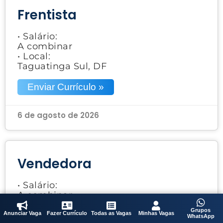
Frentista
• Salário:
A combinar
• Local:
Taguatinga Sul, DF
Enviar Currículo »
6 de agosto de 2026
Vendedora
• Salário:
A combinar
• Local:
Grupos
Taguatinga Shopping, DF
Anunciar Vaga
Fazer Currículo
Todas as Vagas
Minhas Vagas
WhatsApp