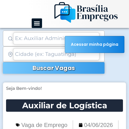
Ir
para
o
conteúdo
Acessar minha página
Buscar Vagas
Seja Bem-vindo!
Auxiliar de Logística
Vaga de Emprego
04/06/2026