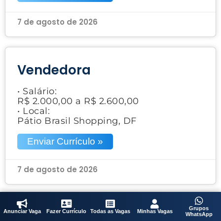
7 de agosto de 2026
Vendedora
• Salário:
R$ 2.000,00 a R$ 2.600,00
• Local:
Pátio Brasil Shopping, DF
Enviar Currículo »
7 de agosto de 2026
Grupos
Anunciar Vaga
Fazer Currículo
Todas as Vagas
Minhas Vagas
Gerente de Loja
WhatsApp