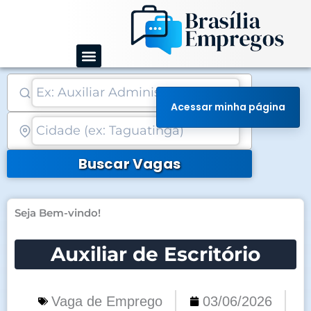
Ir
para
o
conteúdo
Acessar minha página
Buscar Vagas
Seja Bem-vindo!
Auxiliar de Escritório
Vaga de Emprego
03/06/2026