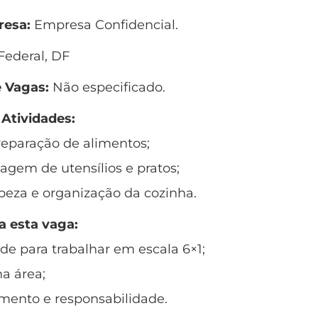
esa:
Empresa Confidencial.
 Federal, DF
 Vagas:
Não especificado.
 Atividades:
preparação de alimentos;
vagem de utensílios e pratos;
peza e organização da cozinha.
a esta vaga:
ade para trabalhar em escala 6×1;
na área;
ento e responsabilidade.