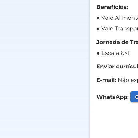
Benefícios:
● Vale Aliment
● Vale Transpo
Jornada de Tr
● Escala 6×1.
Enviar currícul
E-mail:
Não esp
C
WhatsApp: