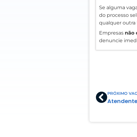
Se alguma vaga
do processo sele
qualquer outra 
Empresas
não 
denuncie imedi
Prev
PRÓXIMO VA
Atendente