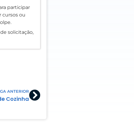
ra participar
er cursos ou
olpe.
de solicitação,
Next
GA ANTERIOR
 de Cozinha