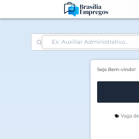
Ir
para
o
conteúdo
Seja Bem-vindo!
Vaga d