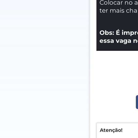
Colocar no 
ter mais ch
Obs: É impr
essa vaga n
Atenção!