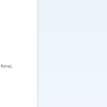
eira).