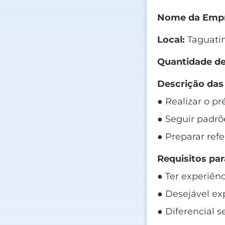
Nome da Empr
Local:
Taguatin
Quantidade de
Descrição das
● Realizar o pr
● Seguir padrõ
● Preparar ref
Requisitos par
● Ter experiên
● Desejável ex
● Diferencial s