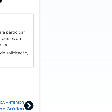
ra participar
er cursos ou
olpe.
de solicitação,
Next
GA ANTERIOR
de Gráfica