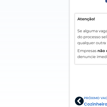
Atenção!
Se alguma vaga
do processo sele
qualquer outra 
Empresas
não 
denuncie imedi
Prev
PRÓXIMO VA
Cozinheir