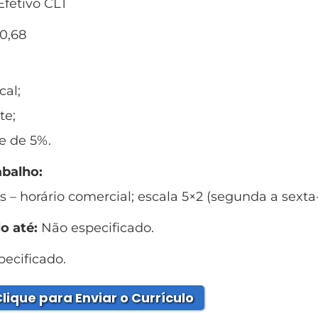
fetivo CLT
0,68
cal;
te;
e de 5%.
abalho:
– horário comercial; escala 5×2 (segunda a sexta-f
o até:
Não especificado.
ecificado.
lique para Enviar o Currículo