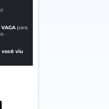
o!
 VAGA
para
o.
 você viu