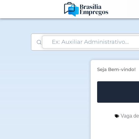
Ir
para
o
conteúdo
Seja Bem-vindo!
Vaga d