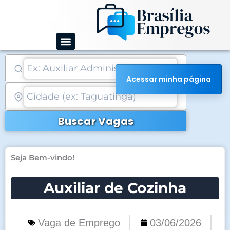
Ir
para
o
conteúdo
Acessar minha página
Buscar Vagas
Seja Bem-vindo!
Auxiliar de Cozinha
Vaga de Emprego
03/06/2026