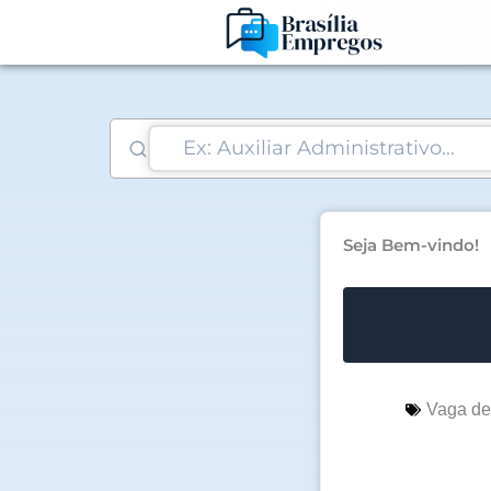
Ir
para
o
conteúdo
Seja Bem-vindo!
Vaga d