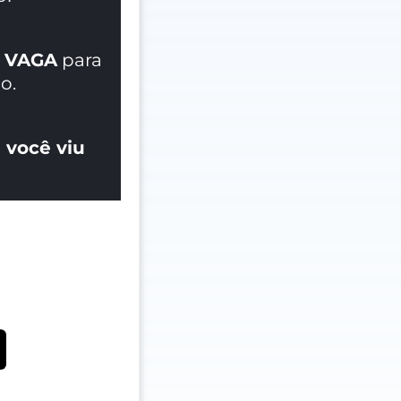
 VAGA
para
o.
 você viu