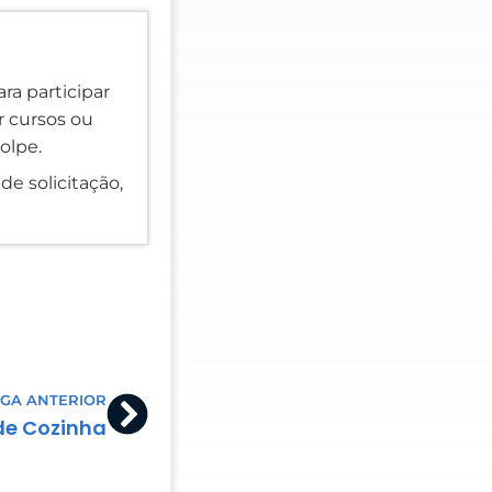
ra participar
er cursos ou
olpe.
de solicitação,
Next
GA ANTERIOR
de Cozinha