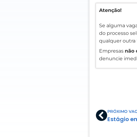
Atenção!
Se alguma vaga
do processo sele
qualquer outra 
Empresas
não 
denuncie imedi
Prev
PRÓXIMO VA
Estágio e