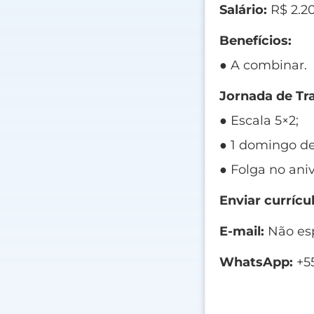
Salário:
R$ 2.20
Benefícios:
● A combinar.
Jornada de Tr
● Escala 5×2;
● 1 domingo de
● Folga no aniv
Enviar currícul
E-mail:
Não esp
WhatsApp:
+55