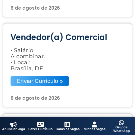
8 de agosto de 2026
Vendedor(a) Comercial
• Salário:
A combinar.
• Local:
Brasília, DF
Enviar Currículo »
8 de agosto de 2026
Frentista
Grupos
Anunciar Vaga
Fazer Currículo
Todas as Vagas
Minhas Vagas
WhatsApp