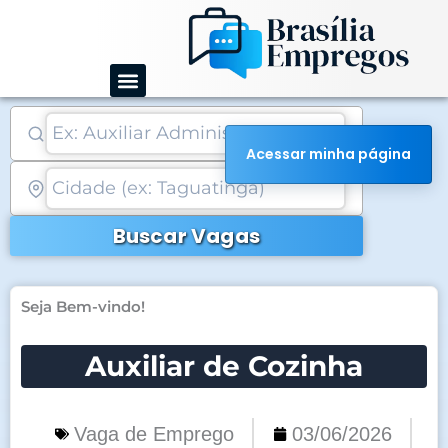
Ir
para
o
conteúdo
Acessar minha página
Buscar Vagas
Seja Bem-vindo!
Auxiliar de Cozinha
Vaga de Emprego
03/06/2026