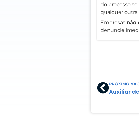
do processo sele
qualquer outra 
Empresas
não 
denuncie imedi
Prev
PRÓXIMO VA
Auxiliar d