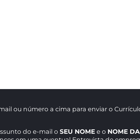
mail ou número a cima para enviar o Currícul
assunto do e-mail o
SEU NOME
e o
NOME DA
ances em uma eventual Entrevista de empreg