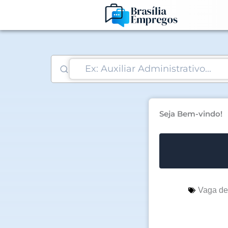
Ir
para
o
conteúdo
Seja Bem-vindo!
Vaga d