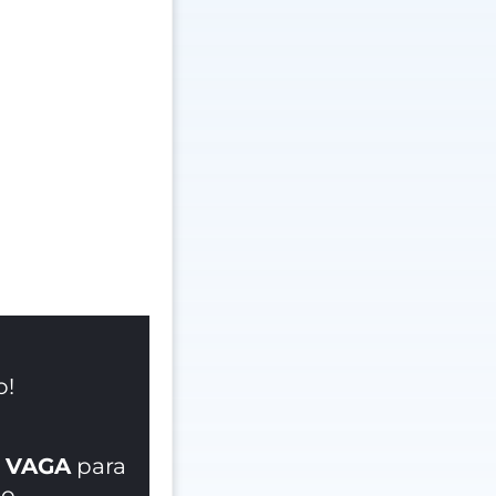
o!
 VAGA
para
o.