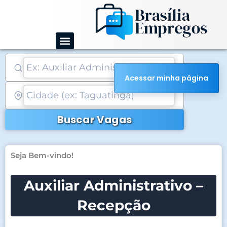
Ir
para
o
conteúdo
Acessar minha página
Buscar Vagas
Seja Bem-vindo!
Auxiliar Administrativo –
Recepção