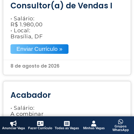
Consultor(a) de Vendas I
• Salário:
R$ 1.980,00
• Local:
Brasília, DF
Enviar Currículo »
8 de agosto de 2026
Acabador
• Salário:
A combinar
• Local:
Samambaia Sul, DF
Grupos
Anunciar Vaga
Fazer Currículo
Todas as Vagas
Minhas Vagas
WhatsApp