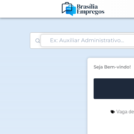
Ir
para
o
conteúdo
Seja Bem-vindo!
Vaga d