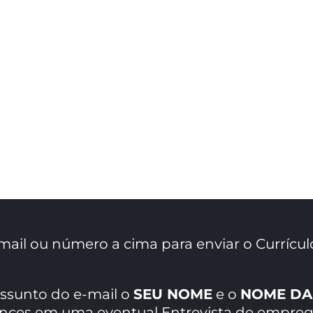
mail ou número a cima para enviar o Currícul
assunto do e-mail o
SEU NOME
e o
NOME DA
ances em uma eventual Entrevista de empreg