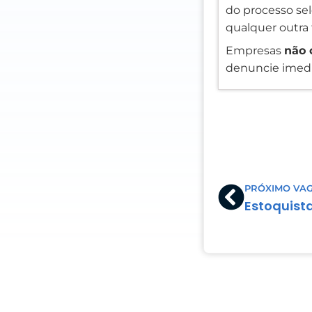
do processo sele
qualquer outra 
Empresas
não 
denuncie imedi
Prev
PRÓXIMO VA
Estoquist