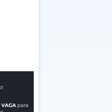
o!
 VAGA
para
o.