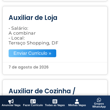
Auxiliar de Loja
• Salário:
A combinar
• Local:
Terraço Shopping, DF
Enviar Currículo »
7 de agosto de 2026
Auxiliar de Cozinha /
Saladeiro
Grupos
Anunciar Vaga
Fazer Currículo
Todas as Vagas
Minhas Vagas
WhatsApp
• Salário: