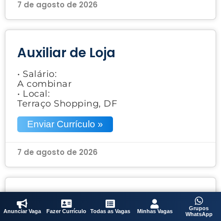
7 de agosto de 2026
Auxiliar de Loja
• Salário:
A combinar
• Local:
Terraço Shopping, DF
Enviar Currículo »
7 de agosto de 2026
Auxiliar de Cozinha /
Grupos
Saladeiro
Anunciar Vaga
Fazer Currículo
Todas as Vagas
Minhas Vagas
WhatsApp