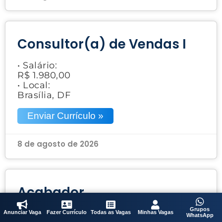
Consultor(a) de Vendas I
• Salário:
R$ 1.980,00
• Local:
Brasília, DF
Enviar Currículo »
8 de agosto de 2026
Acabador
Grupos
• Salário:
Anunciar Vaga
Fazer Currículo
Todas as Vagas
Minhas Vagas
WhatsApp