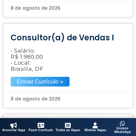
8 de agosto de 2026
Consultor(a) de Vendas I
• Salário:
R$ 1.980,00
• Local:
Brasília, DF
Enviar Currículo »
8 de agosto de 2026
Acabador
Grupos
Anunciar Vaga
Fazer Currículo
Todas as Vagas
Minhas Vagas
WhatsApp