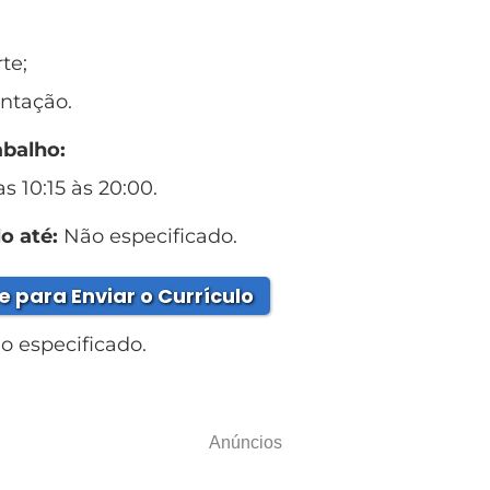
te;
entação.
abalho:
as 10:15 às 20:00.
o até:
Não especificado.
e para Enviar o Currículo
 especificado.
Anúncios