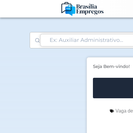
Ir
para
o
conteúdo
Seja Bem-vindo!
Vaga d