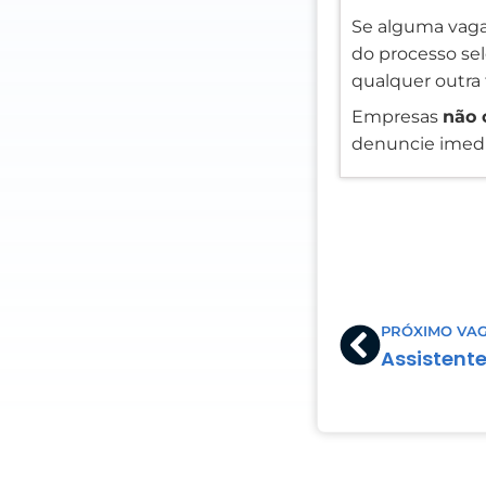
Se alguma vaga
do processo sele
qualquer outra 
Empresas
não 
denuncie imedi
Prev
PRÓXIMO VA
Assistent