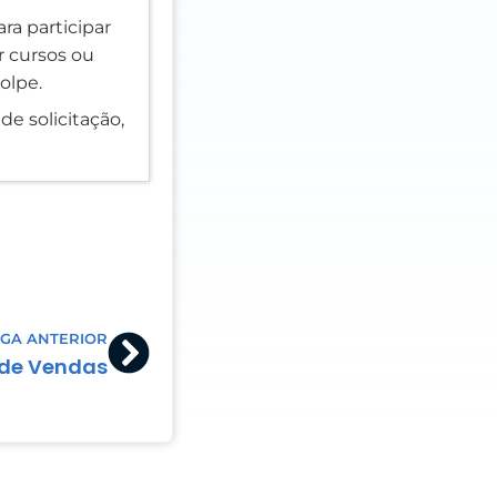
ra participar
er cursos ou
olpe.
de solicitação,
Next
GA ANTERIOR
 de Vendas