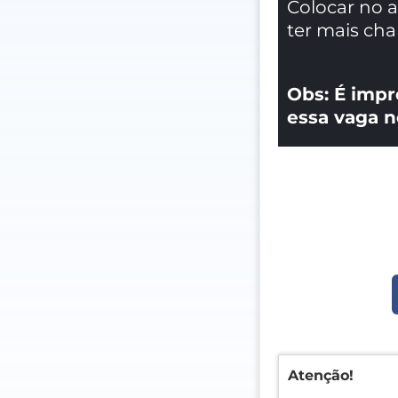
Colocar no 
ter mais ch
Obs: É impr
essa vaga n
Atenção!