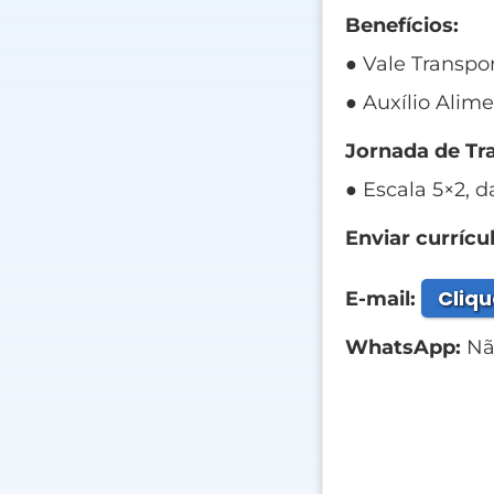
Benefícios:
● Vale Transpor
● Auxílio Alim
Jornada de Tr
● Escala 5×2, d
Enviar currícul
Cliqu
E-mail:
WhatsApp:
Não