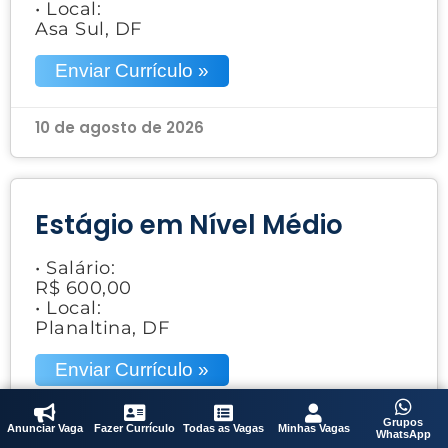
• Local:
Asa Sul, DF
Enviar Currículo »
10 de agosto de 2026
Estágio em Nível Médio
• Salário:
R$ 600,00
• Local:
Planaltina, DF
Enviar Currículo »
10 de agosto de 2026
Grupos
Anunciar Vaga
Fazer Currículo
Todas as Vagas
Minhas Vagas
WhatsApp