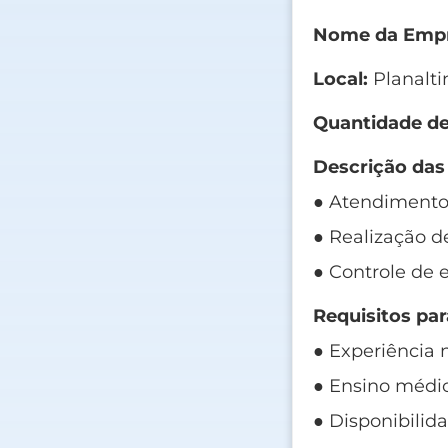
Nome da Empr
Local:
Planalti
Quantidade de
Descrição das
● Atendimento 
● Realização d
● Controle de 
Requisitos par
● Experiência 
● Ensino médi
● Disponibilida