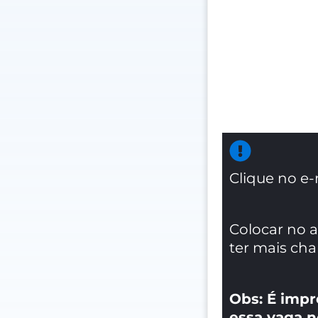
Clique no e-
Colocar no 
ter mais ch
Obs: É impr
essa vaga n