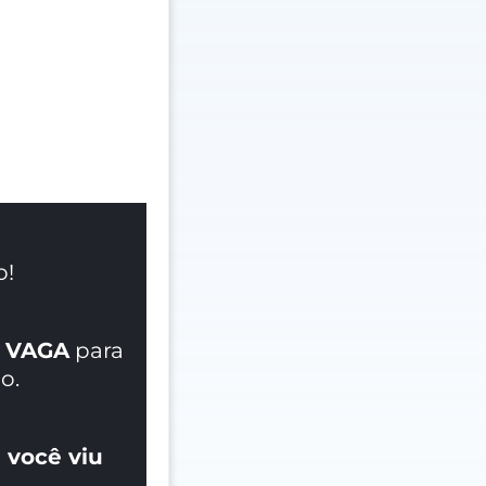
o!
 VAGA
para
o.
 você viu