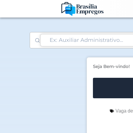
Ir
para
o
conteúdo
Seja Bem-vindo!
Vaga d