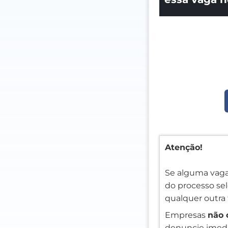
Atenção!
Se alguma vaga
do processo sele
qualquer outra 
Empresas
não 
denuncie imedi