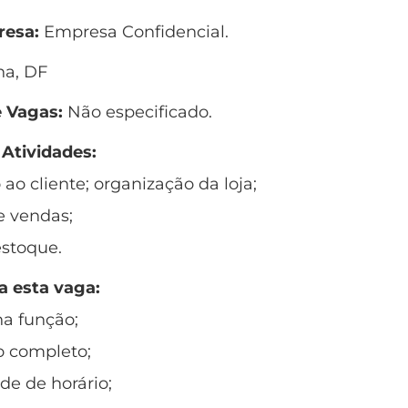
esa:
Empresa Confidencial.
na, DF
 Vagas:
Não especificado.
 Atividades:
ao cliente; organização da loja;
e vendas;
estoque.
a esta vaga:
na função;
o completo;
de de horário;