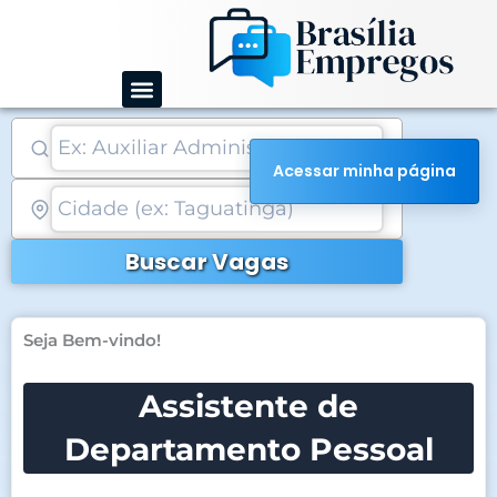
Ir
para
o
conteúdo
Acessar minha página
Buscar Vagas
Seja Bem-vindo!
Assistente de
Departamento Pessoal