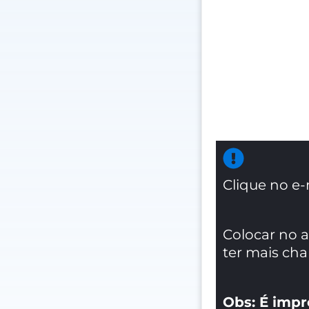
Clique no e-
Colocar no 
ter mais ch
Obs: É impr