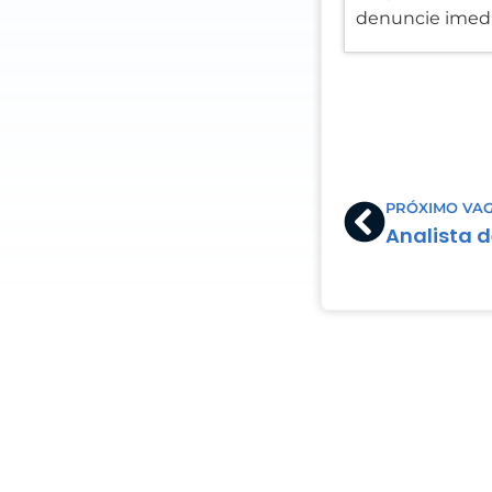
denuncie imedi
Prev
PRÓXIMO VA