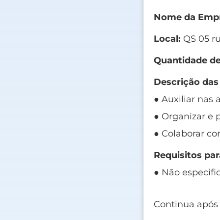
Nome da Empr
Local:
QS 05 ru
Quantidade de
Descrição das
● Auxiliar nas 
● Organizar e 
● Colaborar c
Requisitos par
● Não especifi
Continua após