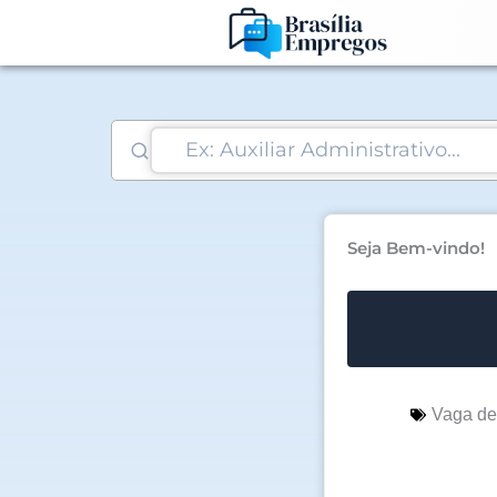
Ir
para
o
conteúdo
Seja Bem-vindo!
Vaga d