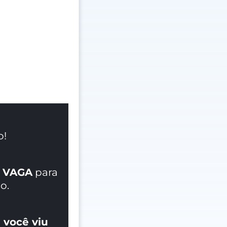
o!
 VAGA
para
o.
 você viu