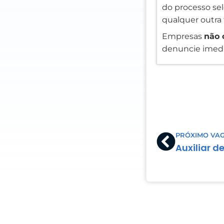
do processo sele
qualquer outra 
Empresas
não 
denuncie imedi
Prev
PRÓXIMO VA
Auxiliar d