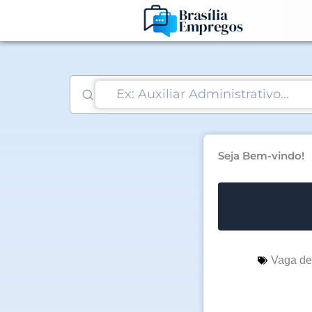
Ir
para
o
conteúdo
Seja Bem-vindo!
Vaga d