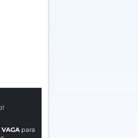
o!
 VAGA
para
o.