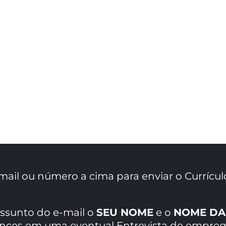
mail ou número a cima para enviar o Currícul
assunto do e-mail o
SEU NOME
e o
NOME DA
ances em uma eventual Entrevista de empreg